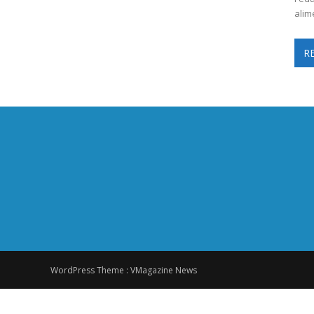
alim
R
WordPress Theme :
VMagazine News