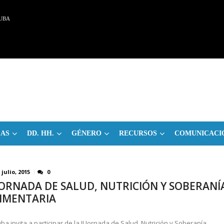
UBA
CAS
DD. HH.
GÉNERO
RECURSOS
COMUNICACI
 julio, 2015
0
 JORNADA DE SALUD, NUTRICIÓN Y SOBERANÍ
IMENTARIA
ba invita a participar de la II Jornada de Salud, Nutrición y Soberanía