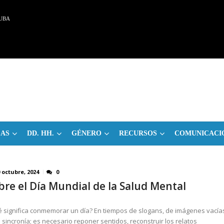
UBA
CAS
DD. HH.
GÉNERO
RECURSOS
COMUNICACI
 octubre, 2024
0
bre el Día Mundial de la Salud Mental
 significa conmemorar un día? En tiempos de slogans, de imágenes vacía
 sincronía; es necesario reponer sentidos, reconstruir los relatos