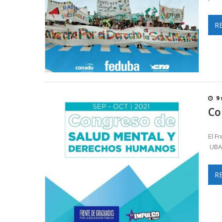
R
9 
Co
El F
UBA 
R