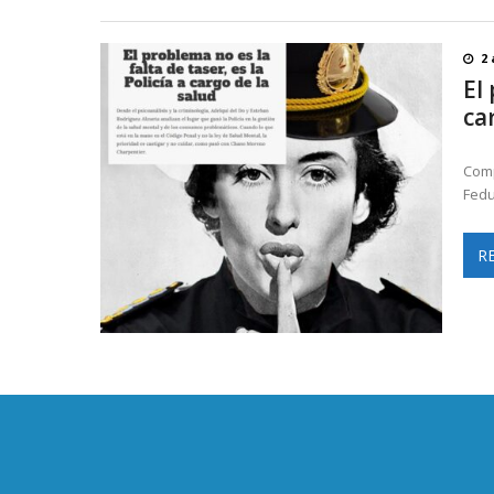
2 
El 
ca
Comp
Fedu
R