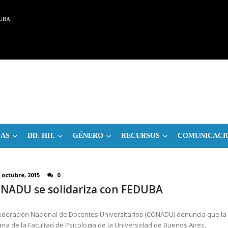
UBA
CAS
DD. HH.
GÉNERO
RECURSOS
COMUNICACI
 octubre, 2015
0
NADU se solidariza con FEDUBA
ederación Nacional de Docentes Universitarios (CONADU) denuncia que la
na de la Facultad de Psicología de la Universidad de Buenos Aires,