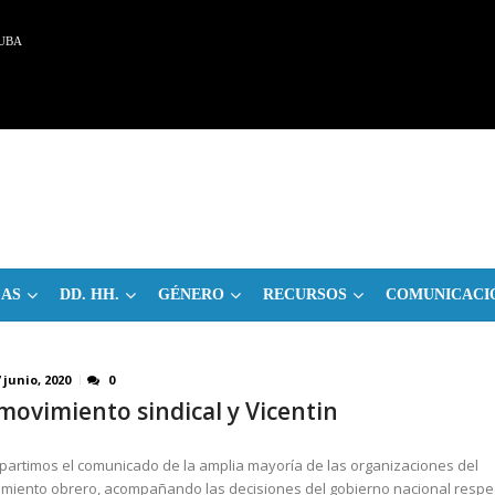
UBA
CAS
DD. HH.
GÉNERO
RECURSOS
COMUNICACI
 junio, 2020
0
 movimiento sindical y Vicentin
artimos el comunicado de la amplia mayoría de las organizaciones del
miento obrero, acompañando las decisiones del gobierno nacional respe