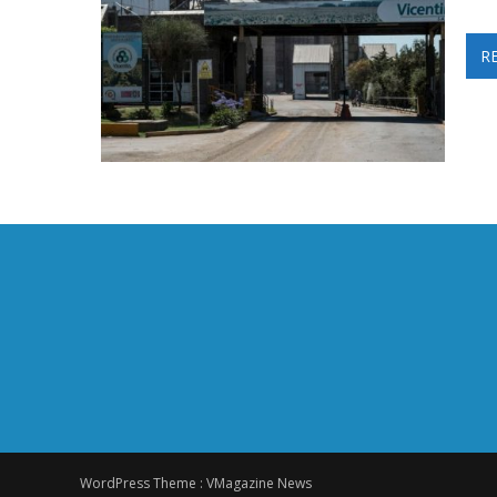
R
WordPress Theme :
VMagazine News