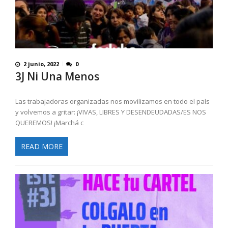
2 junio, 2022
0
3J Ni Una Menos
Las trabajadoras organizadas nos movilizamos en todo el país
y volvemos a gritar: ¡VIVAS, LIBRES Y DESENDEUDADAS/ES NOS
QUEREMOS! ¡Marchá c
READ MORE