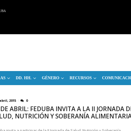
UBA
CAS
DD. HH.
GÉNERO
RECURSOS
COMUNICACI
abril, 2015
0
 DE ABRIL: FEDUBA INVITA A LA II JORNADA D
LUD, NUTRICIÓN Y SOBERANÍA ALIMENTARI
ba invita a participar de la II Jornada de Salud, Nutrición y Soberanía