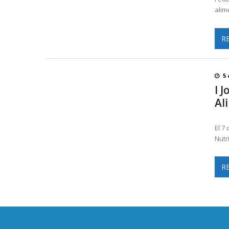
alim
R
5 
I 
Al
El 7
Nutr
R