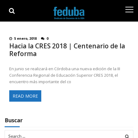
Skip
Skip
to
to
navigation
content
5 enero, 2018
0
Hacia la CRES 2018 | Centenario de la
Reforma
En junio se realizará en Córdoba una nueva edición de la III
Conferencia Regional de Educación Superior CRES 2018​, el
encuentro más importante del co
READ MORE
Buscar
Search