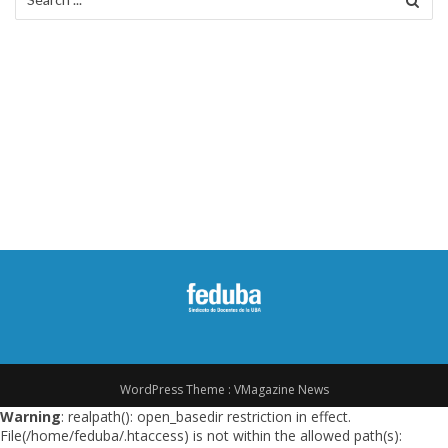
for:
n
d
e
e
n
t
r
a
d
a
s
WordPress Theme :
VMagazine News
Warning
: realpath(): open_basedir restriction in effect.
File(/home/feduba/.htaccess) is not within the allowed path(s):