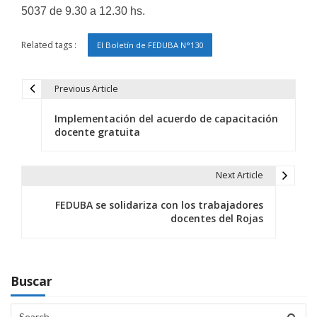
5037 de 9.30 a 12.30 hs.
Related tags :
El Boletín de FEDUBA N°130
Previous Article
N
Implementación del acuerdo de capacitación
a
docente gratuita
v
e
Next Article
g
FEDUBA se solidariza con los trabajadores
docentes del Rojas
a
c
i
Buscar
ó
Search