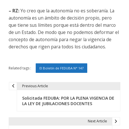
– RZ:
Yo creo que la autonomía no es soberanía. La
autonomía es un ámbito de decisión propio, pero
que tiene sus límites porque está dentro del marco
de un Estado. De modo que no podemos deformar el
concepto de autonomía para negar la vigencia de
derechos que rigen para todos los ciudadanos.
Related tags :
El Boletín de FEDUBA N° 147
Previous Article
N
Solicitada FEDUBA: POR LA PLENA VIGENCIA DE
a
LA LEY DE JUBILACIONES DOCENTES
v
e
Next Article