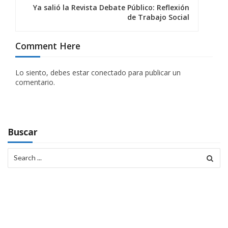
g
Ya salió la Revista Debate Público: Reflexión
de Trabajo Social
a
c
Comment Here
i
Lo siento, debes estar
conectado
para publicar un
ó
comentario.
n
d
Buscar
e
e
Search
for:
n
t
r
a