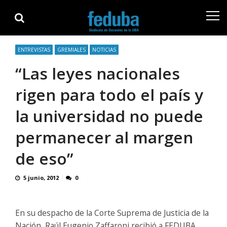
Skip
Skip
to
to
navigation
content
ENTREVISTAS
GREMIALES
NOTICIAS
“Las leyes nacionales
rigen para todo el país y
la universidad no puede
permanecer al margen
de eso”
5 junio, 2012
0
En su despacho de la Corte Suprema de Justicia de la
Nación, Raúl Eugenio Zaffaroni recibió a FEDUBA