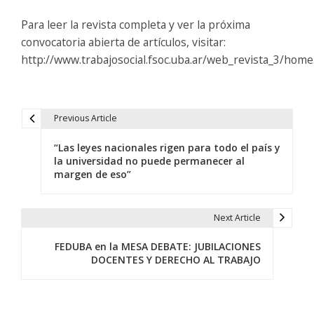
Para leer la revista completa y ver la próxima
convocatoria abierta de artículos, visitar:
http://www.trabajosocial.fsoc.uba.ar/web_revista_3/hom
Previous Article
N
“Las leyes nacionales rigen para todo el país y
a
la universidad no puede permanecer al
margen de eso”
v
e
Next Article
g
FEDUBA en la MESA DEBATE: JUBILACIONES
a
DOCENTES Y DERECHO AL TRABAJO
c
i