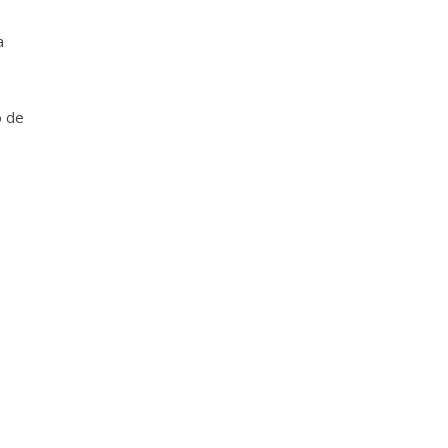
a
o de