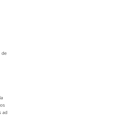
a de
o
la
mos
s ad