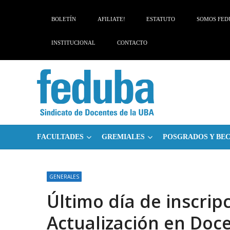
Skip
Skip
to
to
BOLETÍN
AFILIATE!
ESTATUTO
SOMOS FED
navigation
content
INSTITUCIONAL
CONTACTO
FACULTADES
GREMIALES
POSGRADOS Y BE
GENERALES
Último día de inscrip
Actualización en Doce