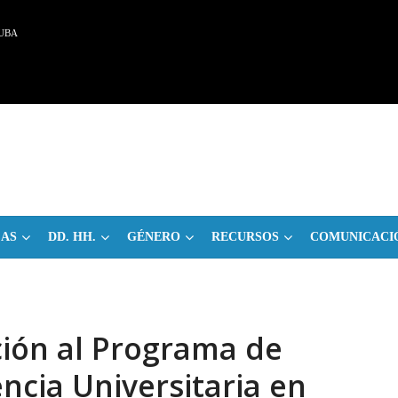
UBA
CAS
DD. HH.
GÉNERO
RECURSOS
COMUNICACI
ción al Programa de
ncia Universitaria en