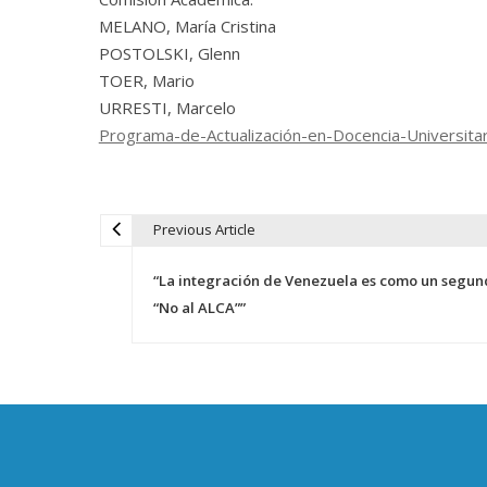
MELANO, María Cristina
POSTOLSKI, Glenn
TOER, Mario
URRESTI, Marcelo
Programa-de-Actualización-en-Docencia-Universitar
Previous Article
N
“La integración de Venezuela es como un segun
a
“No al ALCA””
v
e
g