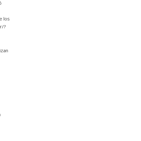
ó
e los
r/?
izan
á