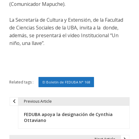
(Comunicador Mapuche).
La Secretaría de Cultura y Extensión, de la Facultad
de Ciencias Sociales de la UBA, invita a la donde,
además, se presentará el video Institucional “Un
niño, una llave”.
Related tags :
El Boletín de FEDUBA N° 168
Previous Article
N
FEDUBA apoya la designación de Cynthia
a
Ottaviano
v