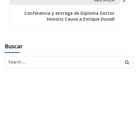
e
Next Article
g
Conferencia y entrega de Diploma Doctor
Honoris Causa a Enrique Dussel
a
c
i
Buscar
ó
Search
for:
n
d
e
e
n
t
r