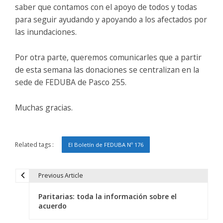
saber que contamos con el apoyo de todos y todas
para seguir ayudando y apoyando a los afectados por
las inundaciones.
Por otra parte, queremos comunicarles que a partir
de esta semana las donaciones se centralizan en la
sede de FEDUBA de Pasco 255.
Muchas gracias.
Related tags :
El Boletín de FEDUBA Nº 176
Previous Article
N
Paritarias: toda la información sobre el
a
acuerdo
v