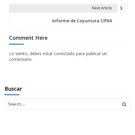
e
Next Article
g
Informe de Coyuntura CIFRA
a
Comment Here
c
i
Lo siento, debes estar
conectado
para publicar un
comentario.
ó
n
d
Buscar
e
Search
e
for:
n
t