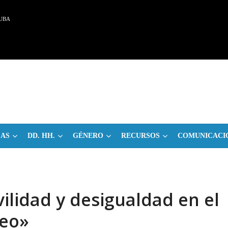
UBA
CAS
DD. HH.
GÉNERO
RECURSOS
COMUNICACI
ilidad y desigualdad en el
eo»