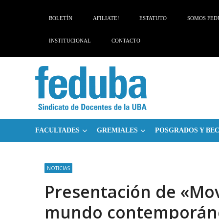
Skip
Skip
to
to
BOLETÍN
AFILIATE!
ESTATUTO
SOMOS FED
navigation
content
INSTITUCIONAL
CONTACTO
FACULTADES
GREMIALES
POSGRADOS Y BE
NOTICIAS
Presentación de «Mov
mundo contemporán