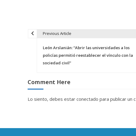
Previous Article
N
León Arslanián: “Abrir las universidades a los
a
policías permitió reestablecer el vínculo con la
sociedad civil”
v
Comment Here
e
g
Lo siento, debes estar
conectado
para publicar un 
a
c