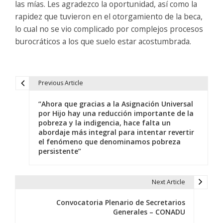
las mías. Les agradezco la oportunidad, así como la
rapidez que tuvieron en el otorgamiento de la beca,
lo cual no se vio complicado por complejos procesos
burocráticos a los que suelo estar acostumbrada.
Previous Article
N
“Ahora que gracias a la Asignación Universal
a
por Hijo hay una reducción importante de la
pobreza y la indigencia, hace falta un
v
abordaje más integral para intentar revertir
el fenómeno que denominamos pobreza
e
persistente”
g
a
Next Article
c
Convocatoria Plenario de Secretarios
Generales – CONADU
i