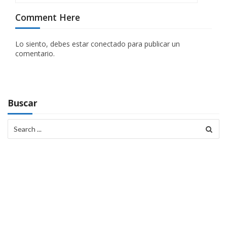
ó
Comment Here
n
Lo siento, debes estar
conectado
para publicar un
d
comentario.
e
e
n
Buscar
t
Search
for:
r
a
d
a
s