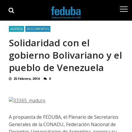
Skip
Skip
to
to
navigation
content
AGENDA
DOCUMENTOS
Solidaridad con el
gobierno Bolivariano y el
pueblo de Venezuela
25 febrero, 2014
0
A propuesta de FEDUBA, el Plenario de Secretarios
Generales de la CONADU, Federación Nacional de
Docentes Universitarios de Argentina, expresa su