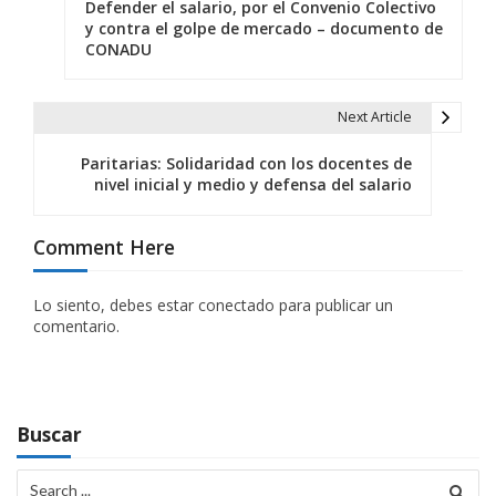
Defender el salario, por el Convenio Colectivo
a
y contra el golpe de mercado – documento de
CONADU
v
e
Next Article
g
Paritarias: Solidaridad con los docentes de
a
nivel inicial y medio y defensa del salario
c
Comment Here
i
ó
Lo siento, debes estar
conectado
para publicar un
comentario.
n
d
e
Buscar
e
Search