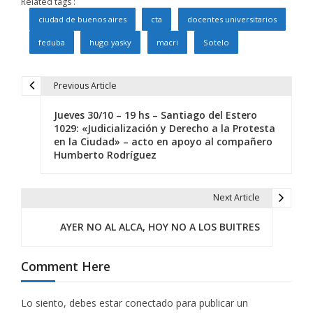
Related tags :
ciudad de buenos aires
cta
docentes universitarios
feduba
hugo yasky
macri
Sotelo
Previous Article
N
Jueves 30/10 – 19 hs – Santiago del Estero
a
1029: «Judicialización y Derecho a la Protesta
en la Ciudad» – acto en apoyo al compañero
v
Humberto Rodríguez
e
g
Next Article
a
AYER NO AL ALCA, HOY NO A LOS BUITRES
c
Comment Here
i
ó
Lo siento, debes estar
conectado
para publicar un