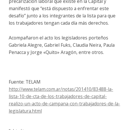
precarización laboral que existe en la Capital y
manifestó que “está dispuesto a enfrentar este
desafío” junto a los integrantes de la lista para que
los trabajadores tengan cada día más derechos.
Acompañaron el acto los legisladores porteños
Gabriela Alegre, Gabriel Fuks, Claudia Neira, Paula
Penacca y Jorge «Quito» Aragón, entre otros.
Fuente: TELAM
http://www.telam.com.ar/
notas/201410/83488-la-
lista-
10-de-cta-de-los-trabajadores-
de-capital-
realizo-un-acto-de-
campana-con-trabajadores-de-
la-
legislatura.html