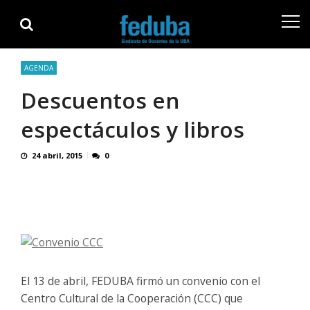
Skip
Skip
to
to
navigation
content
AGENDA
Descuentos en
espectáculos y libros
24 abril, 2015
0
El 13 de abril, FEDUBA firmó un convenio con el
Centro Cultural de la Cooperación (CCC) que