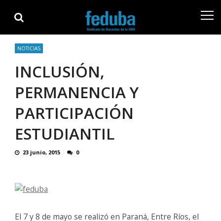
Skip
Skip
to
to
navigation
content
NOTICIAS
INCLUSIÓN,
PERMANENCIA Y
PARTICIPACIÓN
ESTUDIANTIL
23 junio, 2015
0
El 7 y 8 de mayo se realizó en Paraná, Entre Ríos, el