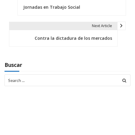
Jornadas en Trabajo Social
a
v
Next Article
e
Contra la dictadura de los mercados
g
a
c
Buscar
i
Search
for:
ó
n
d
e
e