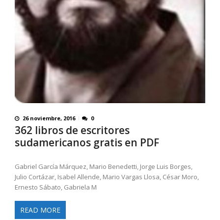
26 noviembre, 2016
0
362 libros de escritores
sudamericanos gratis en PDF
Gabriel García Márquez, Mario Benedetti, Jorge Luis Borges,
Julio Cortázar, Isabel Allende, Mario Vargas Llosa, César Moro,
Ernesto Sábato, Gabriela M
READ MORE