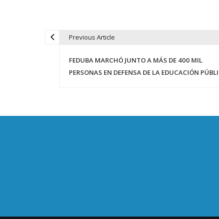
Previous Article
N
FEDUBA MARCHÓ JUNTO A MÁS DE 400 MIL
a
PERSONAS EN DEFENSA DE LA EDUCACIÓN PÚBL
v
e
g
a
c