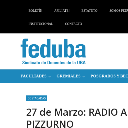
Skip
Skip
to
to
BOLETÍN
AFILIATE!
ESTATUTO
SOMOS FED
navigation
content
INSTITUCIONAL
CONTACTO
FACULTADES
GREMIALES
POSGRADOS Y BE
DESTACADAS
27 de Marzo: RADIO 
PIZZURNO