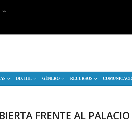
UBA
CAS
DD. HH.
GÉNERO
RECURSOS
COMUNICACI
ABIERTA FRENTE AL PALACIO