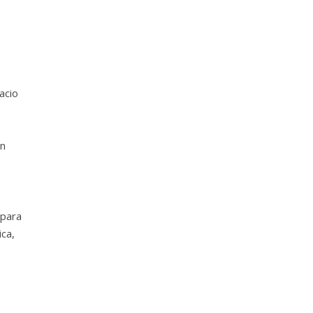
acio
en
 para
ica,