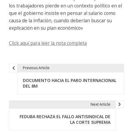
los trabajadores pierde en un contexto político en el
que el gobierno insiste en pensar al salario como
causa de la inflación, cuando deberían buscar su
explicación en su plan económico»
Click aquí para leer la nota completa
Previous Article
N
DOCUMENTO HACIA EL PARO INTERNACIONAL
a
DEL 8M
v
e
Next Article
g
FEDUBA RECHAZA EL FALLO ANTISINDICAL DE
LA CORTE SUPREMA
a