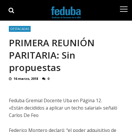
Skip
Skip
to
to
navigation
content
DESTACADAS
PRIMERA REUNIÓN
PARITARIA: Sin
propuestas
16 marzo, 2018
0
Feduba Gremial Docente Uba en Página 12.
«Están decididos a aplicar un techo salarial» señaló
Carlos De Feo
Federico Montero declaró: “el poder adquisitivo de