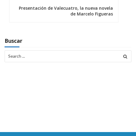
e
Presentación de Valecuatro, la nueva novela
g
de Marcelo Figueras
a
c
Buscar
i
Search
ó
for:
n
d
e
e
n
t
r