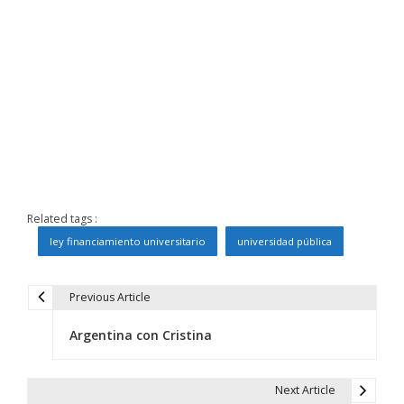
Related tags :
ley financiamiento universitario
universidad pública
Previous Article
N
Argentina con Cristina
a
v
Next Article