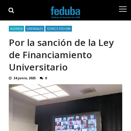
Skip
Skip
to
to
navigation
content
AGENDA
GREMIALES
SOMOS FEDUBA
Por la sanción de la Ley
de Financiamiento
Universitario
24 junio, 2025
0