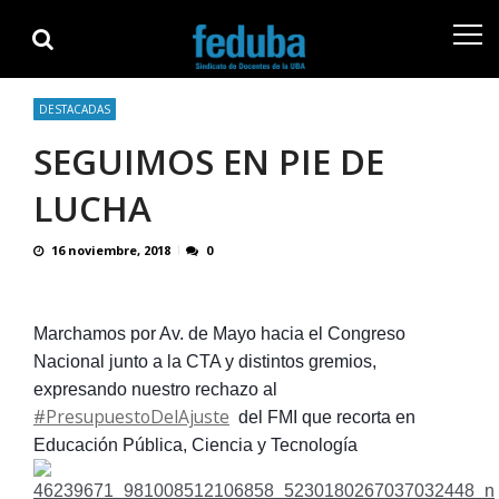
Skip
Skip
to
to
navigation
content
DESTACADAS
SEGUIMOS EN PIE DE
LUCHA
16 noviembre, 2018
0
Marchamos por Av. de Mayo hacia el Congreso
Nacional junto a la CTA y distintos gremios,
expresando nuestro rechazo al
#
PresupuestoDelAjuste
del FMI que recorta en
Educación Pública, Ciencia y Tecnología