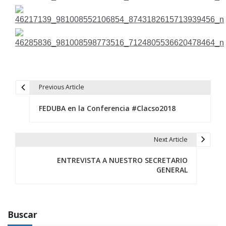
Previous Article
N
FEDUBA en la Conferencia #Clacso2018
a
v
Next Article
e
ENTREVISTA A NUESTRO SECRETARIO
g
GENERAL
a
c
Buscar
i