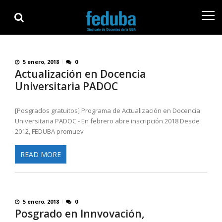
Skip
Skip
to
to
navigation
content
5 enero, 2018
0
Actualización en Docencia
Universitaria PADOC
[Posgrados gratuitos] Programa de Actualización en Docencia
Universitaria PADOC - En febrero abre inscripción 2018 Desde
2012, FEDUBA promuev
READ MORE
5 enero, 2018
0
Posgrado en Innvovación,