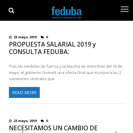
Skip
Skip
to
to
navigation
content
23 mayo, 2019
0
PROPUESTA SALARIAL 2019 y
CONSULTA FEDUBA:
Tras las medidas de fuerza y la Marcha de Antorchas del 16 de
mayo, el gobierno formuló una oferta final que incorpora las 2
cuestiones centrales que
READ MORE
23 mayo, 2019
0
NECESITAMOS UN CAMBIO DE