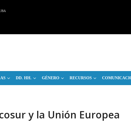
UBA
CAS
DD. HH.
GÉNERO
RECURSOS
COMUNICACI
cosur y la Unión Europea