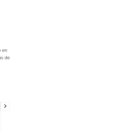
o en
ás de