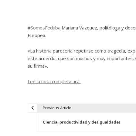
#
SomosFeduba
Mariana Vazquez, politóloga y doce
Europea.
«La historia parecería repetirse como tragedia, ex
este acuerdo, que son muchos y muy importantes, si
su firma».
Leé la nota completa acá
Previous Article
N
Ciencia, productividad y desigualdades
a