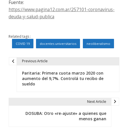
Fuente:
https://www.pagina12.com.ar/257101-coronavirus-
deuda-y-salud-publica
Related tags :
COVID 19
docentes universitarios
neoliberalismo
Previous Article
N
Paritaria: Primera cuota marzo 2020 con
a
aumento del 9,7%. Controlá tu recibo de
sueldo
v
e
Next Article
g
DOSUBA: Otro «re-ajuste» a quienes que
a
menos ganan
c