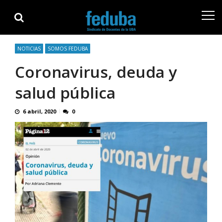
Skip
Skip
to
to
navigation
content
NOTICIAS
SOMOS FEDUBA
Coronavirus, deuda y
salud pública
6 abril, 2020
0