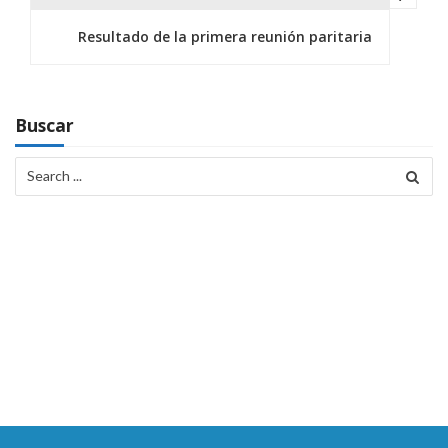
g
Resultado de la primera reunión paritaria
a
c
Buscar
i
Search
ó
for:
n
d
e
e
n
t
r