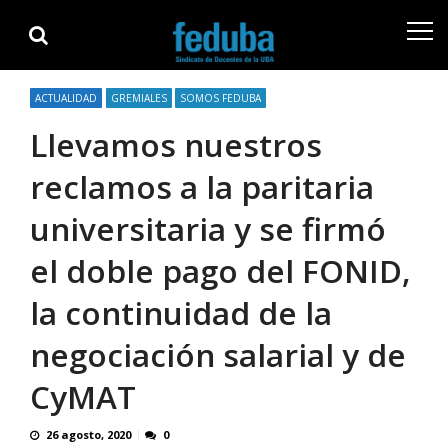
Skip
Skip
to
to
navigation
content
ACTUALIDAD
GREMIALES
SOMOS FEDUBA
Llevamos nuestros
reclamos a la paritaria
universitaria y se firmó
el doble pago del FONID,
la continuidad de la
negociación salarial y de
CyMAT
26 agosto, 2020
0