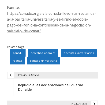
Fuente:
https://conadu.org.ar/la-conadu-llevo-sus-reclamos-
a-la-paritaria-universitaria-y-se-firmo-el-doble-
pago-del-fonid-la-continuidad-de-la-negociacion-
salarial-y-de-cymat/
Related tags :
conadu
derechos laborales
docentes universitarios
feduba
paritaria universitaria
Previous Article
N
Repudio a las declaraciones de Eduardo
a
Duhalde
v
e
Next Article