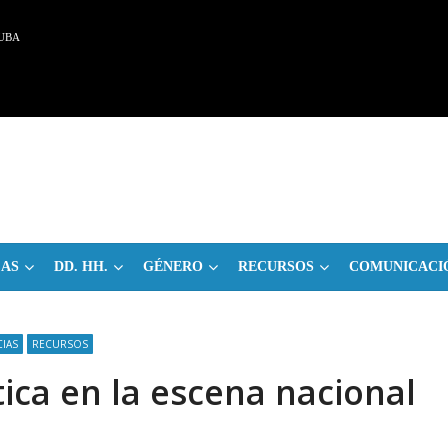
UBA
CAS
DD. HH.
GÉNERO
RECURSOS
COMUNICACI
CIAS
RECURSOS
ica en la escena nacional