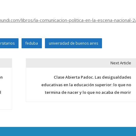
ndi.com/libros/la-comunicacion-politica-en-la-escena-nacional-2
rsitarios
feduba
universidad de buenos aires
Next Article
ón
Clase Abierta Padoc. Las desigualdades
educativas en la educación superior: lo que no
l
termina de nacer y lo que no acaba de morir