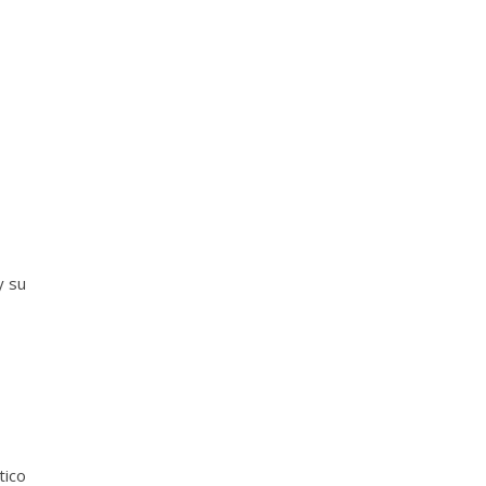
y su
tico