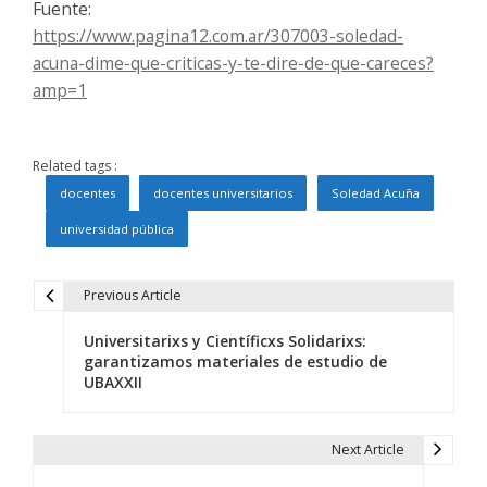
Fuente:
https://www.pagina12.com.ar/307003-soledad-
acuna-dime-que-criticas-y-te-dire-de-que-careces?
amp=1
Related tags :
docentes
docentes universitarios
Soledad Acuña
universidad pública
Previous Article
N
Universitarixs y Científicxs Solidarixs:
a
garantizamos materiales de estudio de
UBAXXII
v
e
Next Article
g