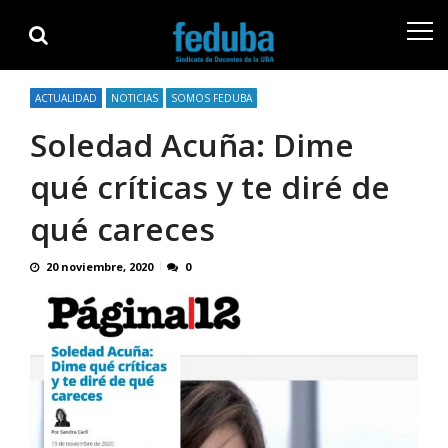
Skip
Skip
to
to
navigation
content
ACTUALIDAD
NOTICIAS
SOMOS FEDUBA
Soledad Acuña: Dime
qué críticas y te diré de
qué careces
20 noviembre, 2020
0