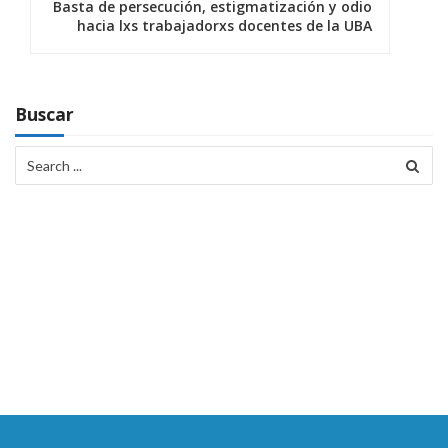
Basta de persecución, estigmatización y odio
a
hacia lxs trabajadorxs docentes de la UBA
c
i
Buscar
ó
Search
n
for:
d
e
e
n
t
r
a