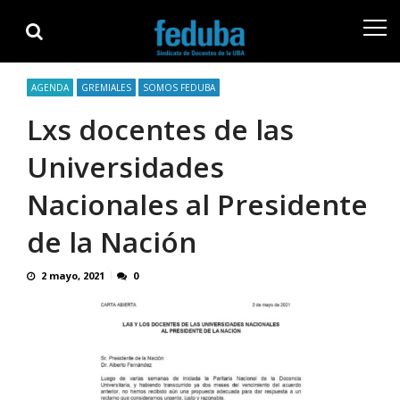
Skip
Skip
to
to
navigation
content
AGENDA
GREMIALES
SOMOS FEDUBA
Lxs docentes de las
Universidades
Nacionales al Presidente
de la Nación
2 mayo, 2021
0