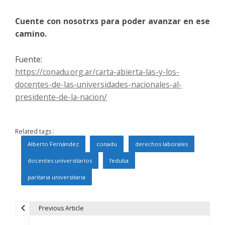
Cuente con nosotrxs para poder avanzar en ese
camino.
Fuente:
https://conadu.org.ar/carta-abierta-las-y-los-
docentes-de-las-universidades-nacionales-al-
presidente-de-la-nacion/
Related tags :
Alberto Fernández
conadu
derechos laborales
docentes universitarios
feduba
paritaria universitaria
Previous Article
N