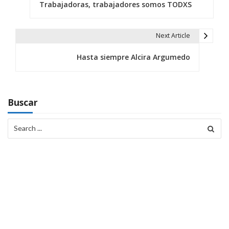
Trabajadoras, trabajadores somos TODXS
a
v
Next Article
e
Hasta siempre Alcira Argumedo
g
a
c
Buscar
i
Search
for:
ó
n
d
e
e