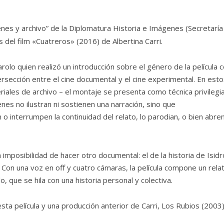
nes y archivo” de la Diplomatura Historia e Imágenes (Secretaría
 del film «
Cuatreros»
(2016) de Albertina Carri.
arolo quien realizó un introducción sobre el género de la película
tersección entre el cine documental y el cine experimental. En esto
iales de archivo – el montaje se presenta como técnica privilegi
genes no ilustran ni sostienen una narración, sino que
o interrumpen la continuidad del relato, lo parodian, o bien abre
mposibilidad de hacer otro documental: el de la historia de Isidr
. Con una voz en off y cuatro cámaras, la película compone un rela
, que se hila con una historia personal y colectiva.
ta película y una producción anterior de Carri, Los Rubios (2003)