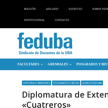
Skip
Skip
to
to
BOLETÍN
AFILIATE!
ESTATUTO
SOMOS FED
navigation
content
INSTITUCIONAL
CONTACTO
FACULTADES
GREMIALES
POSGRADOS Y BE
HISTORIA E IMÁGENES
POSGRADOS Y BECAS
SOMOS FEDUBA
Diplomatura de Exten
«Cuatreros»