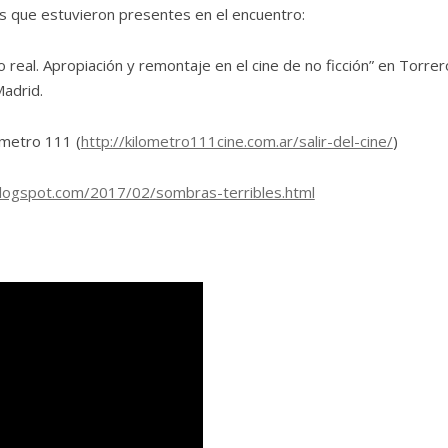
es que estuvieron presentes en el encuentro:
o real. Apropiación y remontaje en el cine de no ficción” en Torrer
adrid.
lómetro 111 (
http://kilometro111cine.com.ar/salir-del-cine/
)
a.blogspot.com/2017/02/sombras-terribles.html