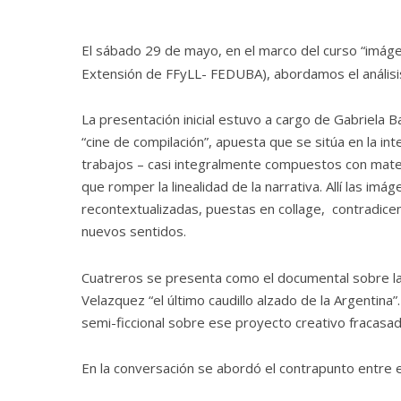
El sábado 29 de mayo, en el marco del curso “imáge
Extensión de FFyLL- FEDUBA), abordamos el análisis
La presentación inicial estuvo a cargo de Gabriela B
“cine de compilación”, apuesta que se sitúa en la in
trabajos – casi integralmente compuestos con mater
que romper la linealidad de la narrativa. Allí las imá
recontextualizadas, puestas en collage, contradicen 
nuevos sentidos.
Cuatreros
se presenta como el documental sobre la i
Velazquez “el último caudillo alzado de la Argentina”
semi-ficcional sobre ese proyecto creativo fracasado
En la conversación se abordó el contrapunto entre es