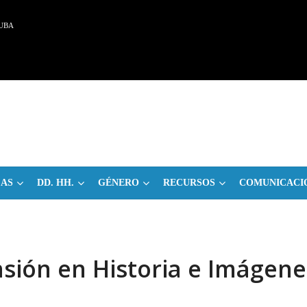
UBA
CAS
DD. HH.
GÉNERO
RECURSOS
COMUNICACI
sión en Historia e Imágene