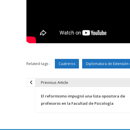
Related tags :
Cuatreros
Diplomatura de Extensión 
Previous Article
N
El reformismo impugnó una lista opositora de
a
profesorxs en la Facultad de Psicología
v