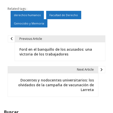
Related tags :
derechos humanos
Facultad de Derecho
Genocidio y Memoria
Previous Article
N
Ford en el banquillo de los acusados: una
a
victoria de los trabajadores
v
e
Next Article
g
Docentes y nodocentes universitarios: los
olvidados de la campaña de vacunación de
a
Larreta
c
i
Buscar