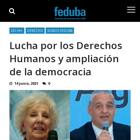
Skip
Skip
to
to
navigation
content
DD.HH.
DERECHO
SOMOS FEDUBA
Lucha por los Derechos
Humanos y ampliación
de la democracia
14 junio, 2021
0