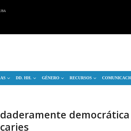
UBA
CAS
DD. HH.
GÉNERO
RECURSOS
COMUNICACI
erdaderamente democrática
caries