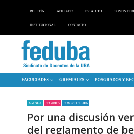
Skip
Skip
to
to
BOLETÍN
AFILIATE!
ESTATUTO
SOMOS FED
navigation
content
INSTITUCIONAL
CONTACTO
FACULTADES
GREMIALES
POSGRADOS Y BE
AGENDA
BECARIES
SOMOS FEDUBA
Por una discusión v
del reglamento de be