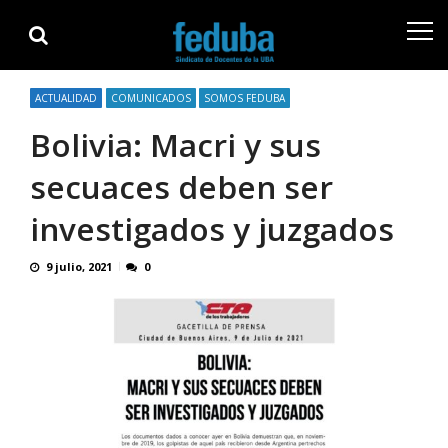
Skip
Skip
to
to
navigation
content
ACTUALIDAD
COMUNICADOS
SOMOS FEDUBA
Bolivia: Macri y sus
secuaces deben ser
investigados y juzgados
9 julio, 2021
0