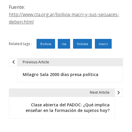
Fuente:
http://www.cta.org.ar/bolivia-macri-y-sus-secuaces-
deben.html
Related tags :
Bolivia
cta
feduba
macri
Previous Article
N
Milagro Sala 2000 días presa política
a
v
Next Article
e
Clase abierta del PADOC: ¿Qué implica
g
enseñar en la formación de sujetos hoy?
a
c