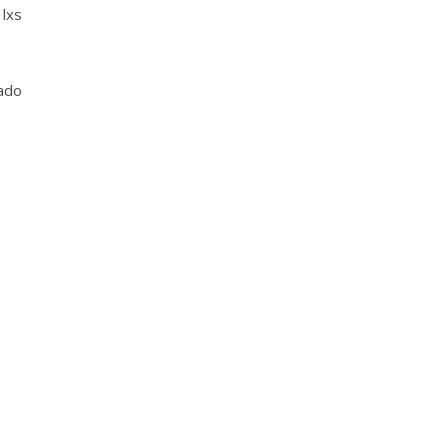
 lxs
bado