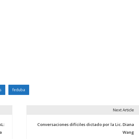
s
feduba
Next Article
AL:
Conversaciones difíciles dictado por la Lic. Diana
a
Wang