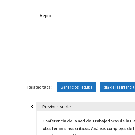
Related tags :
Beneficios Feduba
día de las infancia
Previous Article
N
Conferencia de la Red de Trabajadoras de la IE
a
«Los feminismos críticos. Análisis complejos de l