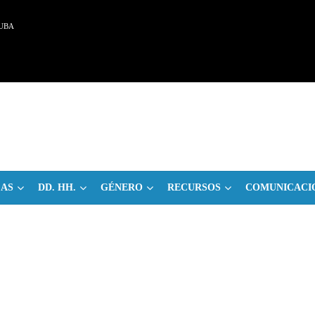
UBA
CAS
DD. HH.
GÉNERO
RECURSOS
COMUNICACI