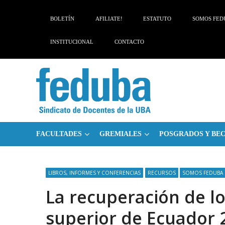
Skip
Skip
to
to
BOLETÍN
AFILIATE!
ESTATUTO
SOMOS FED
navigation
content
INSTITUCIONAL
CONTACTO
FACULTADES
GREMIALES
POSGRADOS Y BE
LIBROS, INFORMES Y CONFERENCIAS
RECURSOS
SOMOS FEDUBA
La recuperación de lo
superior de Ecuador 