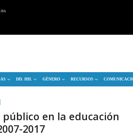
UBA
CAS
DD. HH.
GÉNERO
RECURSOS
COMUNICACI
 público en la educación
2007-2017