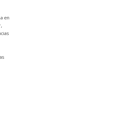
ia en
r,
ncias
as