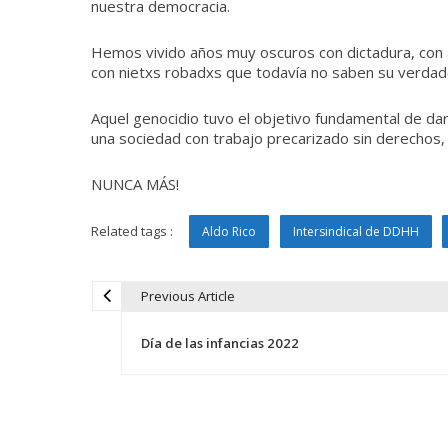
nuestra democracia.
Hemos vivido años muy oscuros con dictadura, con
con nietxs robadxs que todavía no saben su verdade
Aquel genocidio tuvo el objetivo fundamental de dar
una sociedad con trabajo precarizado sin derechos, 
NUNCA MÁS!
Related tags :
Aldo Rico
Intersindical de DDHH
Previous Article
N
Día de las infancias 2022
a
v