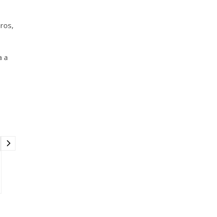
ros,
a a