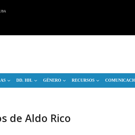
UBA
CAS
DD. HH.
GÉNERO
RECURSOS
COMUNICACI
s de Aldo Rico