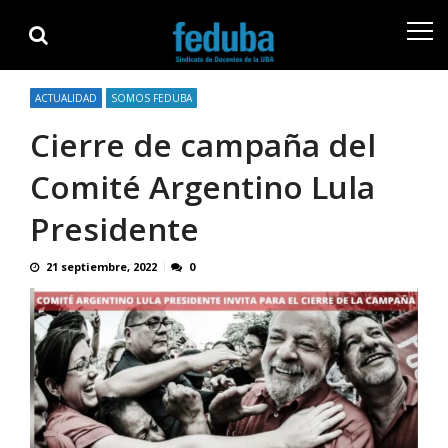
Skip
Skip
to
to
navigation
content
ACTUALIDAD
SOMOS FEDUBA
Cierre de campaña del
Comité Argentino Lula
Presidente
21 septiembre, 2022
0