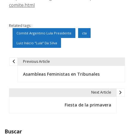
comite.html
Related tags :
Comité Argentino Lula Presidente
cta
Luiz Inácio “Lula” Da Silva
Previous Article
N
Asambleas Feministas en Tribunales
a
v
Next Article
e
Fiesta de la primavera
g
a
c
Buscar