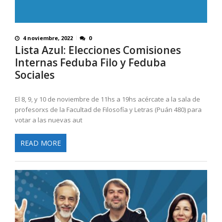
4 noviembre, 2022
0
Lista Azul: Elecciones Comisiones
Internas Feduba Filo y Feduba
Sociales
El 8, 9, y 10 de noviembre de 11hs a 19hs acércate a la sala de
profesorxs de la Facultad de Filosofía y Letras (Puán 480) para
votar a las nuevas aut
READ MORE