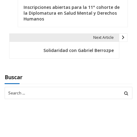
Inscripciones abiertas para la 11° cohorte de
a
la Diplomatura en Salud Mental y Derechos
Humanos
v
e
Next Article
g
Solidaridad con Gabriel Berrozpe
a
c
i
Buscar
ó
Search
for:
n
d
e
e