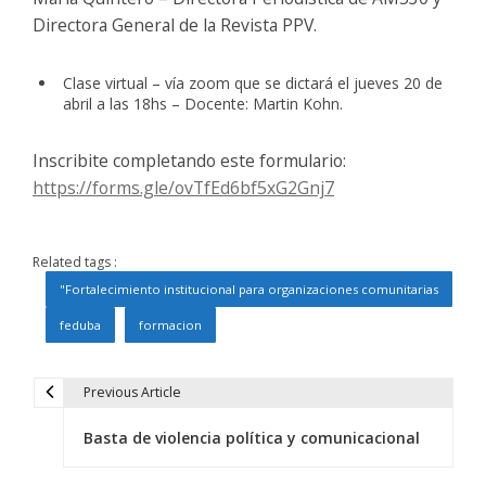
Directora General de la Revista PPV.
Clase virtual – vía zoom que se dictará el jueves 20 de
abril a las 18hs – Docente: Martin Kohn.
Inscribite completando este formulario:
https://forms.gle/ovTfEd6bf5xG2Gnj7
Related tags :
"Fortalecimiento institucional para organizaciones comunitarias
feduba
formacion
Previous Article
N
Basta de violencia política y comunicacional
a