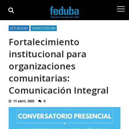
Skip
Skip
to
to
navigation
content
ACTUALIDAD
SOMOS FEDUBA
Fortalecimiento
institucional para
organizaciones
comunitarias:
Comunicación Integral
11 abril, 2023
0