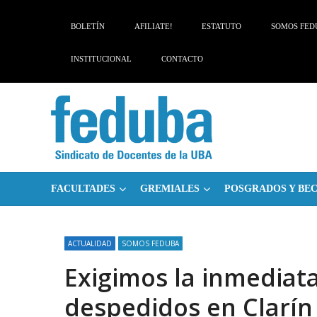
Skip
Skip
to
to
BOLETÍN
AFILIATE!
ESTATUTO
SOMOS FED
navigation
content
INSTITUCIONAL
CONTACTO
FACULTADES
GREMIALES
POSGRADOS Y BE
ACTUALIDAD
SOMOS FEDUBA
Exigimos la inmediata
despedidos en Clarín