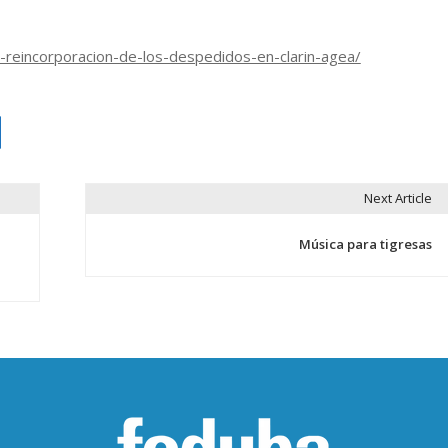
a-reincorporacion-de-los-despedidos-en-clarin-agea/
Next Article
Música para tigresas