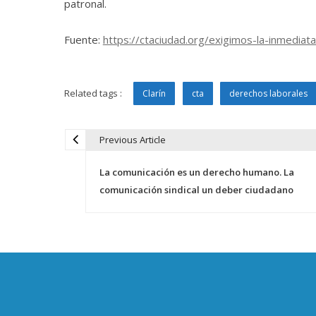
patronal.
Fuente:
https://ctaciudad.org/exigimos-la-inmediat
Related tags :
Clarín
cta
derechos laborales
Previous Article
N
La comunicación es un derecho humano. La
a
comunicación sindical un deber ciudadano
v
e
g