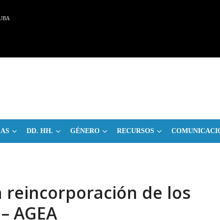
UBA
CAS
DD. HH.
GÉNERO
RECURSOS
COMUNICACI
 reincorporación de los
 – AGEA