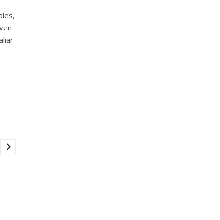
ales,
even
liar