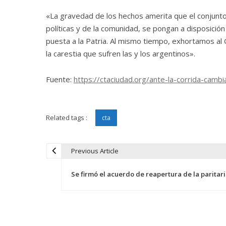
«La gravedad de los hechos amerita que el conjunto 
políticas y de la comunidad, se pongan a disposició
puesta a la Patria. Al mismo tiempo, exhortamos al
la carestia que sufren las y los argentinos».
Fuente:
https://ctaciudad.org/ante-la-corrida-camb
Related tags :
cta
Previous Article
N
Se firmó el acuerdo de reapertura de la paritar
a
v