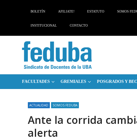
Skip
Skip
to
to
BOLETÍN
AFILIATE!
ESTATUTO
SOMOS FED
navigation
content
INSTITUCIONAL
CONTACTO
FACULTADES
GREMIALES
POSGRADOS Y BE
ACTUALIDAD
SOMOS FEDUBA
Ante la corrida camb
alerta