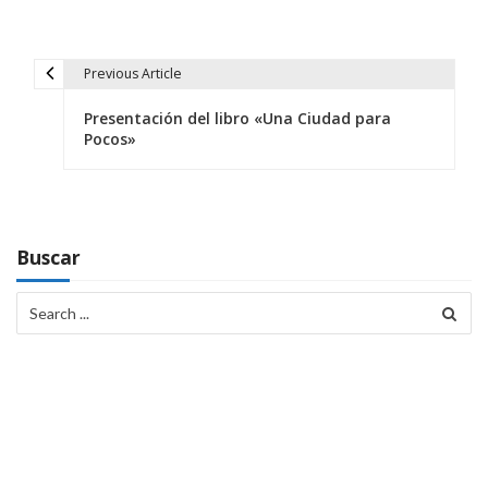
Previous Article
N
Presentación del libro «Una Ciudad para
a
Pocos»
v
e
g
Buscar
a
Search
c
for:
i
ó
n
d