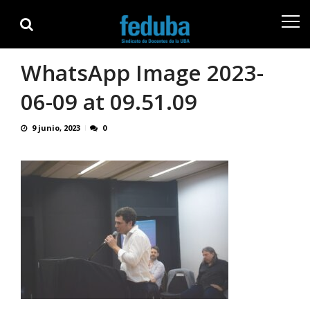
Skip
Skip
to
to
navigation
content
WhatsApp Image 2023-
06-09 at 09.51.09
9 junio, 2023
0