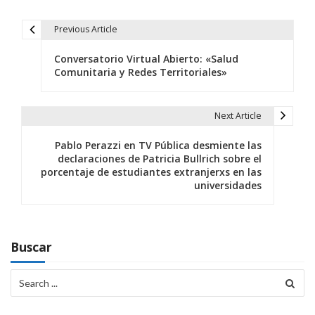
Previous Article
N
Conversatorio Virtual Abierto: «Salud
a
Comunitaria y Redes Territoriales»
v
e
Next Article
g
Pablo Perazzi en TV Pública desmiente las
declaraciones de Patricia Bullrich sobre el
a
porcentaje de estudiantes extranjerxs en las
universidades
c
i
ó
Buscar
n
Search
for:
d