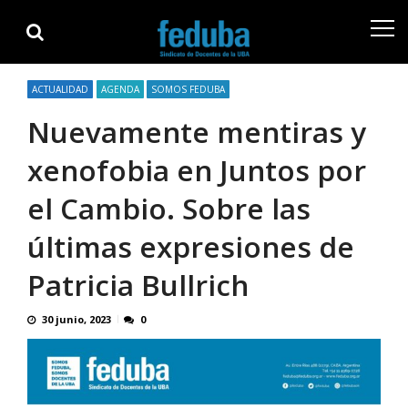
Skip
Skip
to
to
navigation
content
ACTUALIDAD
AGENDA
SOMOS FEDUBA
Nuevamente mentiras y
xenofobia en Juntos por
el Cambio. Sobre las
últimas expresiones de
Patricia Bullrich
30 junio, 2023
0