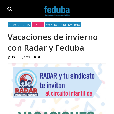
Skip
Skip
to
to
navigation
content
SOMOS FEDUBA
TEATRO
VACACIONES DE INVIERNO
Vacaciones de invierno
con Radar y Feduba
17 julio, 2023
0