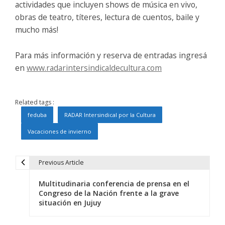
actividades que incluyen shows de música en vivo,
obras de teatro, títeres, lectura de cuentos, baile y
mucho más!
Para más información y reserva de entradas ingresá
en
www.radarintersindicaldecultura.com
Related tags :
feduba
RADAR Intersindical por la Cultura
Vacaciones de invierno
Previous Article
N
Multitudinaria conferencia de prensa en el
a
Congreso de la Nación frente a la grave
situación en Jujuy
v