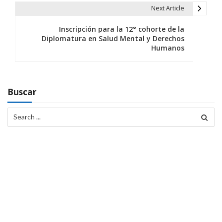
e
Next Article
g
Inscripción para la 12° cohorte de la
a
Diplomatura en Salud Mental y Derechos
Humanos
c
i
ó
Buscar
n
Search
for:
d
e
e
n
t
r