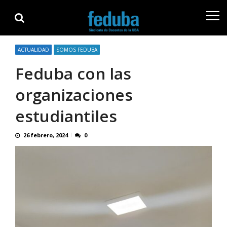
Skip
Skip
to
to
navigation
content
ACTUALIDAD
SOMOS FEDUBA
Feduba con las
organizaciones
estudiantiles
26 febrero, 2024
0