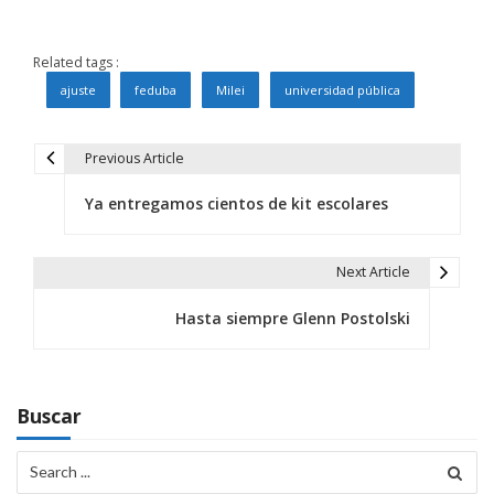
Related tags :
ajuste
feduba
Milei
universidad pública
Previous Article
N
Ya entregamos cientos de kit escolares
a
v
Next Article
e
Hasta siempre Glenn Postolski
g
a
c
Buscar
i
Search
for: