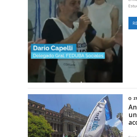
Estu
R
2
An
un
ac