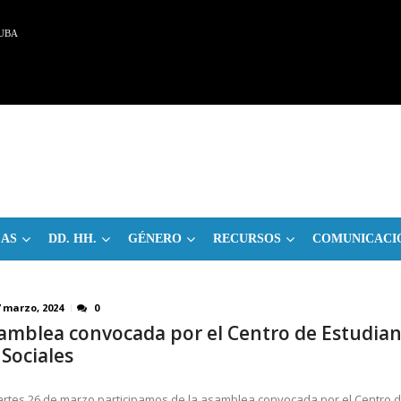
UBA
CAS
DD. HH.
GÉNERO
RECURSOS
COMUNICACI
7 marzo, 2024
0
amblea convocada por el Centro de Estudian
 Sociales
artes 26 de marzo participamos de la asamblea convocada por el Centro 