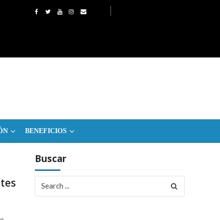
ÓN
BENEFICIOS
Buscar
Search
tes
for:
de